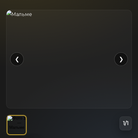
❮
❯
1
/
1