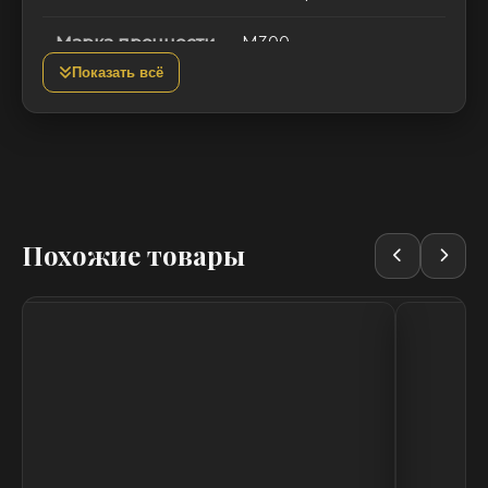
Марка прочности
М300
Показать всё
Морозостойкость
F100
Водопоглощение
3-5%
Вес, кг
2
Похожие товары