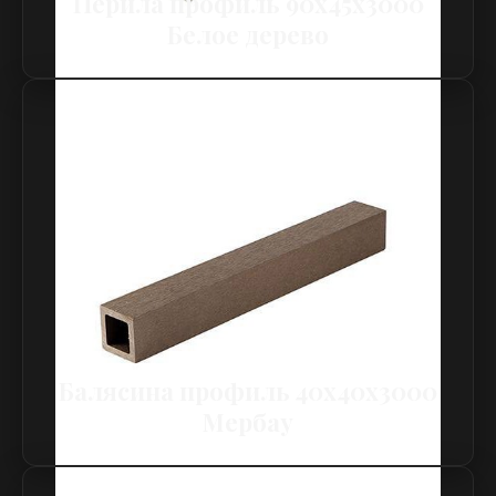
Перила профиль 90х45х3000
Белое дерево
Балясина профиль 40х40х3000
Мербау