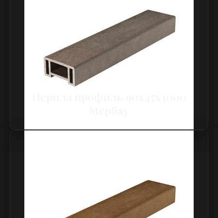
Перила профиль 90х45х3000
Мербау