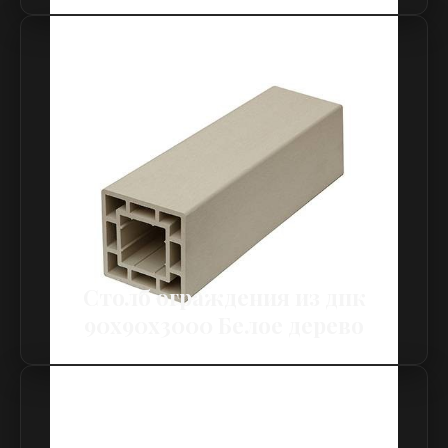
Столб ограждения из дпк
90х90х3000 Белое дерево