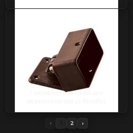
Соединитель перила с
переходом 90х45 Мербау
2
›
‹
1