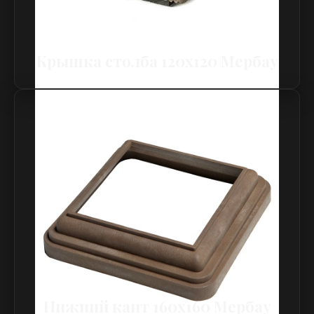
Крышка столба 120х120 Мербау
Нижний кант 160х160 Мербау